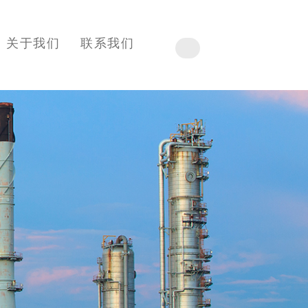
关于我们
联系我们