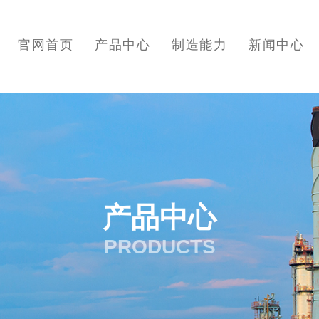
官网首页
产品中心
制造能力
新闻中心
产品中心
PRODUCTS