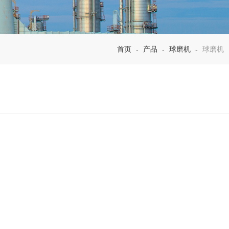
首页
产品
球磨机
球磨机
-
-
-